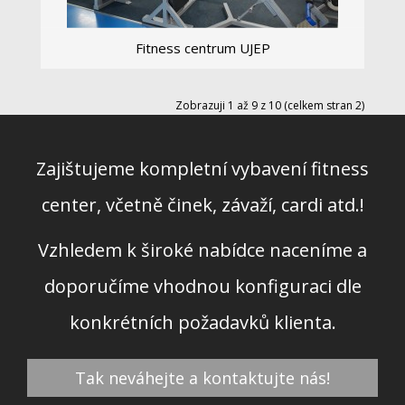
Fitness centrum UJEP
...
Zobrazuji 1 až 9 z 10 (celkem stran 2)
Zobrazit více
Zajištujeme kompletní vybavení fitness
center, včetně činek, závaží, cardi atd.!
Vzhledem k široké nabídce naceníme a
doporučíme vhodnou konfiguraci dle
konkrétních požadavků klienta.
Tak neváhejte a kontaktujte nás!